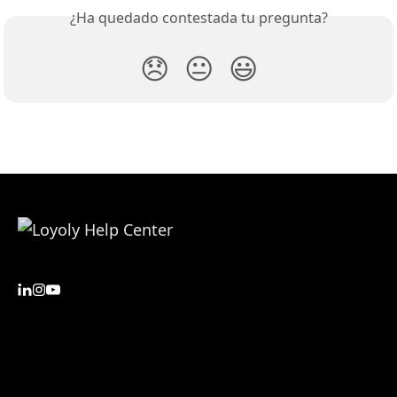
¿Ha quedado contestada tu pregunta?
😞
😐
😃