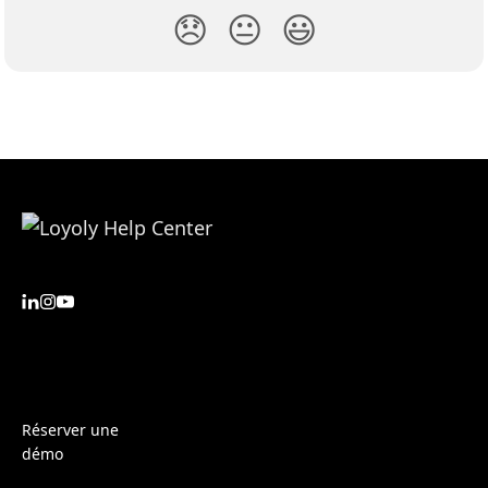
😞
😐
😃
Réserver une
démo