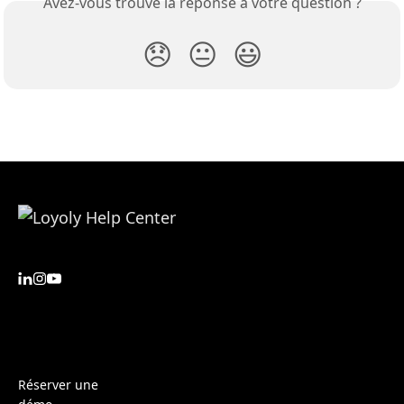
Avez-vous trouvé la réponse à votre question ?
😞
😐
😃
Réserver une