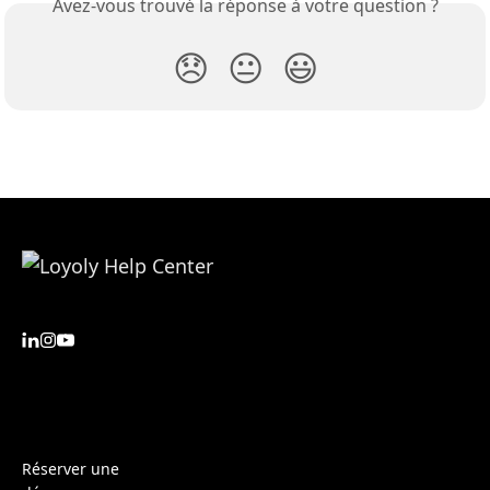
Avez-vous trouvé la réponse à votre question ?
😞
😐
😃
Réserver une