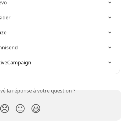
evo
sider
aze
mnisend
ctiveCampaign
vé la réponse à votre question ?
😞
😐
😃