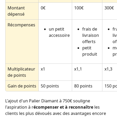
Montant 
0€
100€
300€
dépensé
Récompenses
un petit 
frais de 
fr
accessoire
livraison 
li
offerts
of
petit 
m
produit
pr
Multiplicateur 
x1
x1,1
x1,3
de points
Gain de points
50 points
80 points
150 po
L'ajout d'un Palier Diamant à 750€ souligne 
l'aspiration à r
écompenser et à reconnaître
 les 
clients les plus dévoués avec des avantages encore 