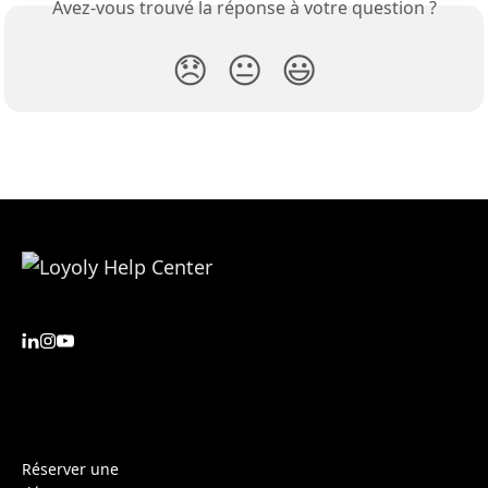
Avez-vous trouvé la réponse à votre question ?
😞
😐
😃
Réserver une