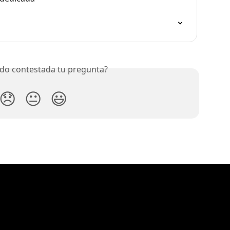
do contestada tu pregunta?
😞
😐
😃