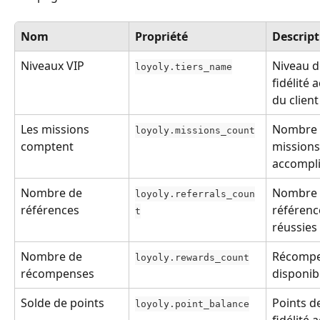
Nom
Propriété
Descript
Niveaux VIP
Niveau d
loyoly.tiers_name
fidélité a
du client
Les missions 
Nombre 
loyoly.missions_count
comptent
missions
accompl
Nombre de 
Nombre 
loyoly.referrals_coun
références
référenc
t
réussies
Nombre de 
Récompe
loyoly.rewards_count
récompenses
disponib
Solde de points
Points d
loyoly.point_balance
fidélité 