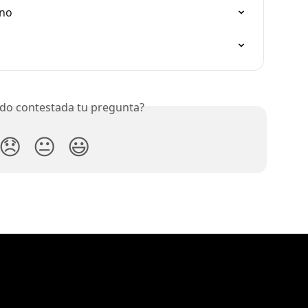
ono
do contestada tu pregunta?
😞
😐
😃