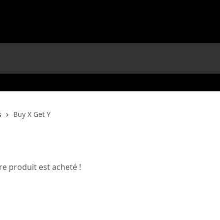
s
Buy X Get Y
e produit est acheté !