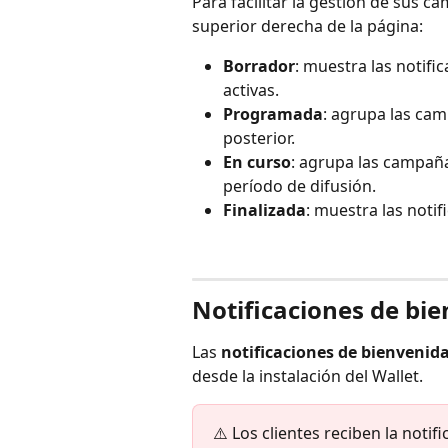
Para facilitar la gestión de sus ca
superior derecha de la página:
Borrador
: muestra las notif
activas.
Programada
: agrupa las cam
posterior.
En curso
: agrupa las campaña
período de difusión.
Finalizada
: muestra las notif
Notificaciones de bi
Las 
notificaciones de bienvenid
desde la instalación del Wallet.
⚠️ Los clientes reciben la notif