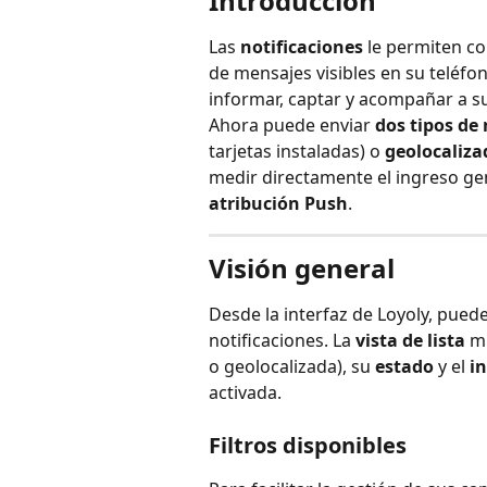
Introducción
Las 
notificaciones
 le permiten c
de mensajes visibles en su teléfo
informar, captar y acompañar a sus
Ahora puede enviar 
dos tipos de 
tarjetas instaladas) o 
geolocaliza
medir directamente el ingreso gen
atribución Push
.
Visión general
Desde la interfaz de Loyoly, pued
notificaciones. La 
vista de lista
 m
o geolocalizada), su 
estado
 y el 
i
activada.
Filtros disponibles