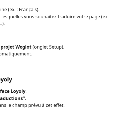
ne (ex. : Français).
 lesquelles vous souhaitez traduire votre page (ex. 
…).
projet Weglot
 (onglet Setup).
tomatiquement.
oyoly
rface Loyoly
.
raductions”
.
ans le champ prévu à cet effet.