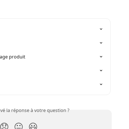
 Page produit
vé la réponse à votre question ?
😞
😐
😃