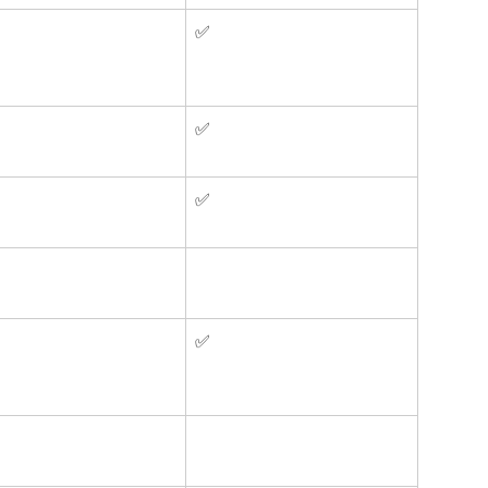
✅
✅
✅
✅